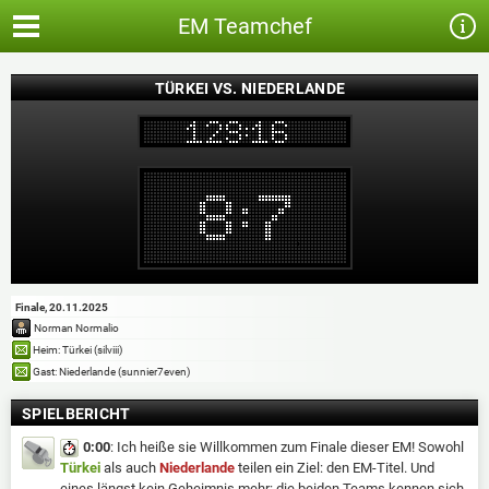
EM Teamchef
TÜRKEI VS. NIEDERLANDE
Finale, 20.11.2025
Norman Normalio
Heim: Türkei (silviii)
Gast: Niederlande (sunnier7even)
SPIELBERICHT
0:00
: Ich heiße sie Willkommen zum Finale dieser EM! Sowohl
Türkei
als auch
Niederlande
teilen ein Ziel: den EM-Titel. Und
eines längst kein Geheimnis mehr: die beiden Teams kennen sich