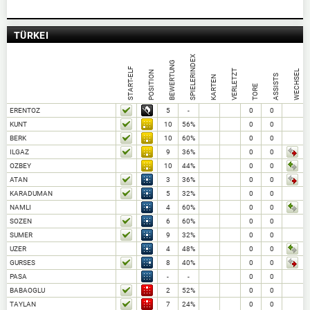
TÜRKEI
SPIELERINDEX
BEWERTUNG
START-ELF
VERLETZT
WECHSEL
POSITION
ASSISTS
KARTEN
TORE
ERENTOZ
5
-
0
0
KUNT
10
56%
0
0
BERK
10
60%
0
0
ILGAZ
9
36%
0
0
OZBEY
10
44%
0
0
ATAN
3
36%
0
0
KARADUMAN
5
32%
0
0
NAMLI
4
60%
0
0
SOZEN
6
60%
0
0
SUMER
9
32%
0
0
UZER
4
48%
0
0
GURSES
8
40%
0
0
PASA
-
-
0
0
BABAOGLU
2
52%
0
0
TAYLAN
7
24%
0
0