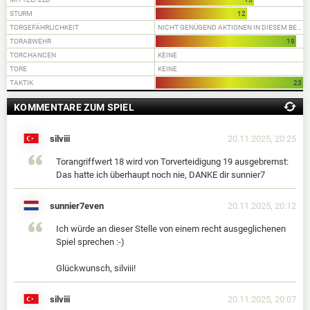
STURM
12
TORGEFÄHRLICHKEIT
NICHT GENÜGEND AKTIONEN IN DIESEM BEREICH
TORABWEHR
19
TORCHANCEN
KEINE
TORE
KEINE
TAKTIK
23
KOMMENTARE ZUM SPIEL
silviii
20.11.2025, 20:25
Torangriffwert 18 wird von Torverteidigung 19 ausgebremst:
Das hatte ich überhaupt noch nie, DANKE dir sunnier7
sunnier7even
20.11.2025, 20:12
Ich würde an dieser Stelle von einem recht ausgeglichenen
Spiel sprechen :-)
Glückwunsch, silviii!
silviii
20.11.2025, 20:07