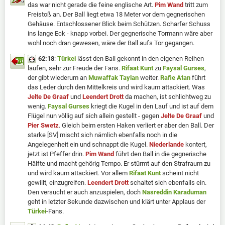
das war nicht gerade die feine englische Art.
Pim Wand
tritt zum
Freistoß an. Der Ball liegt etwa 18 Meter vor dem gegnerischen
Gehäuse. Entschlossener Blick beim Schützen. Scharfer Schuss
ins lange Eck - knapp vorbei. Der gegnerische Tormann wäre aber
wohl noch dran gewesen, wäre der Ball aufs Tor gegangen.
62:18
:
Türkei
lässt den Ball gekonnt in den eigenen Reihen
laufen, sehr zur Freude der Fans.
Rifaat Kunt
zu
Faysal Gurses
,
der gibt wiederum an
Muwaffak Taylan
weiter.
Rafie Atan
führt
das Leder durch den Mittelkreis und wird kaum attackiert. Was
Jelte De Graaf
und
Leendert Drott
da machen, ist schlichtweg zu
wenig.
Faysal Gurses
kriegt die Kugel in den Lauf und ist auf dem
Flügel nun völlig auf sich allein gestellt - gegen
Jelte De Graaf
und
Pier Swetz
. Gleich beim ersten Haken verliert er aber den Ball. Der
starke [SV] mischt sich nämlich ebenfalls noch in die
Angelegenheit ein und schnappt die Kugel.
Niederlande
kontert,
jetzt ist Pfeffer drin.
Pim Wand
führt den Ball in die gegnerische
Hälfte und macht gehörig Tempo. Er stürmt auf den Strafraum zu
und wird kaum attackiert. Vor allem
Rifaat Kunt
scheint nicht
gewillt, einzugreifen.
Leendert Drott
schaltet sich ebenfalls ein.
Den versucht er auch anzuspielen, doch
Nasreddin Karaduman
geht in letzter Sekunde dazwischen und klärt unter Applaus der
Türkei
-Fans.