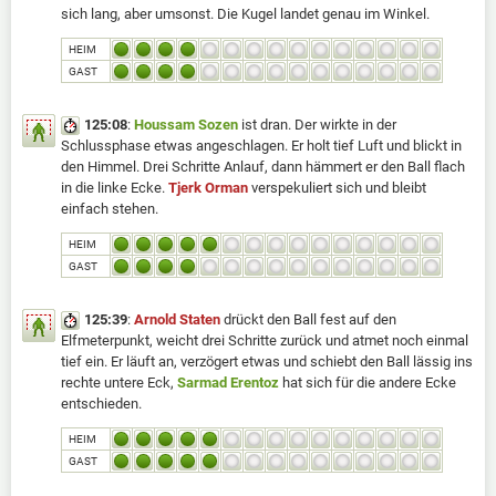
sich lang, aber umsonst. Die Kugel landet genau im Winkel.
HEIM
GAST
125:08
:
Houssam Sozen
ist dran. Der wirkte in der
Schlussphase etwas angeschlagen. Er holt tief Luft und blickt in
den Himmel. Drei Schritte Anlauf, dann hämmert er den Ball flach
in die linke Ecke.
Tjerk Orman
verspekuliert sich und bleibt
einfach stehen.
HEIM
GAST
125:39
:
Arnold Staten
drückt den Ball fest auf den
Elfmeterpunkt, weicht drei Schritte zurück und atmet noch einmal
tief ein. Er läuft an, verzögert etwas und schiebt den Ball lässig ins
rechte untere Eck,
Sarmad Erentoz
hat sich für die andere Ecke
entschieden.
HEIM
GAST