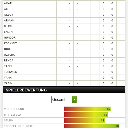
ACAR
-
-
0
0
AK
-
-
0
0
AKSOY
-
-
0
0
ARMAN
-
-
0
0
BILICI
-
-
0
0
ENGIN
-
-
0
0
GUNGOR
-
-
0
0
KOCYIGIT
-
-
0
0
OGUZ
-
-
0
0
OZTURK
-
-
0
0
RENDA
-
-
0
0
TANSU
-
-
0
0
TURKMEN
-
-
0
0
YANKI
-
-
0
0
YASIN
-
-
0
0
SPIELERBEWERTUNG
VERTEIDIGUNG
15
MITTELFELD
14
STURM
13
TORGEFÄHRLICHKEIT
18