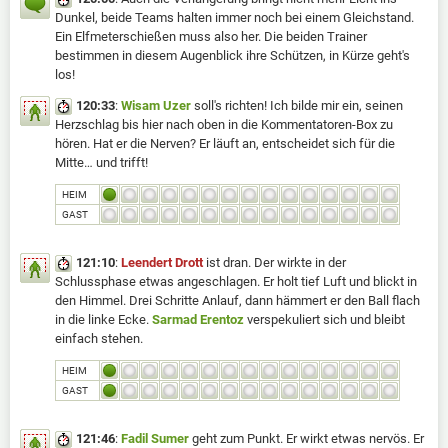
Dunkel, beide Teams halten immer noch bei einem Gleichstand.
Ein Elfmeterschießen muss also her. Die beiden Trainer
bestimmen in diesem Augenblick ihre Schützen, in Kürze geht's
los!
120:33
:
Wisam Uzer
soll's richten! Ich bilde mir ein, seinen
Herzschlag bis hier nach oben in die Kommentatoren-Box zu
hören. Hat er die Nerven? Er läuft an, entscheidet sich für die
Mitte… und trifft!
HEIM
GAST
121:10
:
Leendert Drott
ist dran. Der wirkte in der
Schlussphase etwas angeschlagen. Er holt tief Luft und blickt in
den Himmel. Drei Schritte Anlauf, dann hämmert er den Ball flach
in die linke Ecke.
Sarmad Erentoz
verspekuliert sich und bleibt
einfach stehen.
HEIM
GAST
121:46
:
Fadil Sumer
geht zum Punkt. Er wirkt etwas nervös. Er