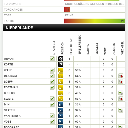
TORABWEHR
NICHT GENÜGEND AKTIONEN IN DIESEM BEREICH
TORCHANCEN
1
TORE
KEINE
TAKTIK
25
NIEDERLANDE
SPIELERINDEX
BEWERTUNG
START-ELF
VERLETZT
WECHSEL
POSITION
ASSISTS
KARTEN
TORE
ORMAN
6
-
0
0
KORTE
-
-
0
0
WAND
8
56%
0
0
DE GRAAF
6
64%
0
0
LOEPP
8
60%
0
0
ROETMAN
2
32%
0
0
BROERS
8
40%
0
0
SWETZ
5
68%
0
0
MIN
3
36%
0
0
STATEN
4
32%
0
0
VAN TILBURG
1
28%
0
0
VOSE
3
60%
0
0
BOOGAARD
2
32%
0
0