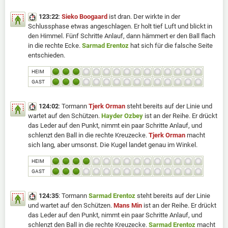
123:22
:
Sieko Boogaard
ist dran. Der wirkte in der
Schlussphase etwas angeschlagen. Er holt tief Luft und blickt in
den Himmel. Fünf Schritte Anlauf, dann hämmert er den Ball flach
in die rechte Ecke.
Sarmad Erentoz
hat sich für die falsche Seite
entschieden.
HEIM
GAST
124:02
: Tormann
Tjerk Orman
steht bereits auf der Linie und
wartet auf den Schützen.
Hayder Ozbey
ist an der Reihe. Er drückt
das Leder auf den Punkt, nimmt ein paar Schritte Anlauf, und
schlenzt den Ball in die rechte Kreuzecke.
Tjerk Orman
macht
sich lang, aber umsonst. Die Kugel landet genau im Winkel.
HEIM
GAST
124:35
: Tormann
Sarmad Erentoz
steht bereits auf der Linie
und wartet auf den Schützen.
Mans Min
ist an der Reihe. Er drückt
das Leder auf den Punkt, nimmt ein paar Schritte Anlauf, und
schlenzt den Ball in die rechte Kreuzecke.
Sarmad Erentoz
macht