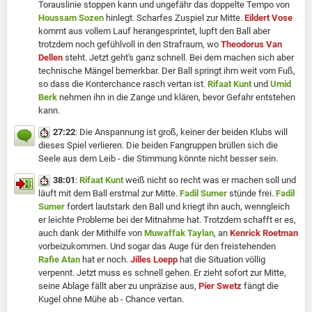
Torauslinie stoppen kann und ungefähr das doppelte Tempo von
Houssam Sozen
hinlegt. Scharfes Zuspiel zur Mitte.
Eildert Vose
kommt aus vollem Lauf herangesprintet, lupft den Ball aber
trotzdem noch gefühlvoll in den Strafraum, wo
Theodorus Van
Dellen
steht. Jetzt geht's ganz schnell. Bei dem machen sich aber
technische Mängel bemerkbar. Der Ball springt ihm weit vom Fuß,
so dass die Konterchance rasch vertan ist.
Rifaat Kunt
und
Umid
Berk
nehmen ihn in die Zange und klären, bevor Gefahr entstehen
kann.
27:22
: Die Anspannung ist groß, keiner der beiden Klubs will
dieses Spiel verlieren. Die beiden Fangruppen brüllen sich die
Seele aus dem Leib - die Stimmung könnte nicht besser sein.
38:01
:
Rifaat Kunt
weiß nicht so recht was er machen soll und
läuft mit dem Ball erstmal zur Mitte.
Fadil Sumer
stünde frei.
Fadil
Sumer
fordert lautstark den Ball und kriegt ihn auch, wenngleich
er leichte Probleme bei der Mitnahme hat. Trotzdem schafft er es,
auch dank der Mithilfe von
Muwaffak Taylan
, an
Kenrick Roetman
vorbeizukommen. Und sogar das Auge für den freistehenden
Rafie Atan
hat er noch.
Jilles Loepp
hat die Situation völlig
verpennt. Jetzt muss es schnell gehen. Er zieht sofort zur Mitte,
seine Ablage fällt aber zu unpräzise aus,
Pier Swetz
fängt die
Kugel ohne Mühe ab - Chance vertan.