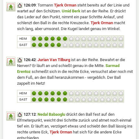
126:09
: Tormann
Tjerk Orman
steht bereits auf der Linie und
wartet auf den Schützen.
Umid Berk
ist an der Reihe. Er drückt
das Leder auf den Punkt, nimmt ein paar Schritte Anlauf, und
schlenzt den Ball in die rechte Kreuzecke.
Tjerk Orman
macht
sich lang, aber umsonst. Die Kugel landet genau im Winkel.
HEIM
GAST
126:42
:
Jurian Van Tilburg
ist an der Reihe. Bewahrt er die
Nerven? Er läuft an und schießt genau in die Mitte.
Sarmad
Erentoz
schmeißt sich in die rechte Ecke, versuchst aber noch mit
dem Fuß, an den Ball heranzukommen - vergeblich. Der Ball
zappelt im Netz!
HEIM
GAST
127:12
:
Nedal Babaoglu
drückt den Ball fest auf den
Elfmeterpunkt, weicht drei Schritte zurück und atmet noch einmal
tief ein. Er läuft an, verzögert etwas und schiebt den Ball lässig ins
rechte untere Eck,
Tjerk Orman
hat sich für die andere Ecke
entschieden.