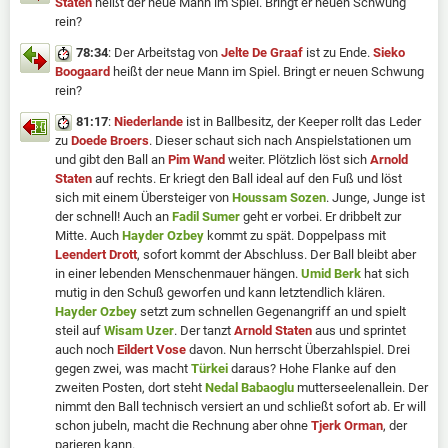
Staten
heißt der neue Mann im Spiel. Bringt er neuen Schwung
rein?
78:34
: Der Arbeitstag von
Jelte De Graaf
ist zu Ende.
Sieko
Boogaard
heißt der neue Mann im Spiel. Bringt er neuen Schwung
rein?
81:17
:
Niederlande
ist in Ballbesitz, der Keeper rollt das Leder
zu
Doede Broers
. Dieser schaut sich nach Anspielstationen um
und gibt den Ball an
Pim Wand
weiter. Plötzlich löst sich
Arnold
Staten
auf rechts. Er kriegt den Ball ideal auf den Fuß und löst
sich mit einem Übersteiger von
Houssam Sozen
. Junge, Junge ist
der schnell! Auch an
Fadil Sumer
geht er vorbei. Er dribbelt zur
Mitte. Auch
Hayder Ozbey
kommt zu spät. Doppelpass mit
Leendert Drott
, sofort kommt der Abschluss. Der Ball bleibt aber
in einer lebenden Menschenmauer hängen.
Umid Berk
hat sich
mutig in den Schuß geworfen und kann letztendlich klären.
Hayder Ozbey
setzt zum schnellen Gegenangriff an und spielt
steil auf
Wisam Uzer
. Der tanzt
Arnold Staten
aus und sprintet
auch noch
Eildert Vose
davon. Nun herrscht Überzahlspiel. Drei
gegen zwei, was macht
Türkei
daraus? Hohe Flanke auf den
zweiten Posten, dort steht
Nedal Babaoglu
mutterseelenallein. Der
nimmt den Ball technisch versiert an und schließt sofort ab. Er will
schon jubeln, macht die Rechnung aber ohne
Tjerk Orman
, der
parieren kann.