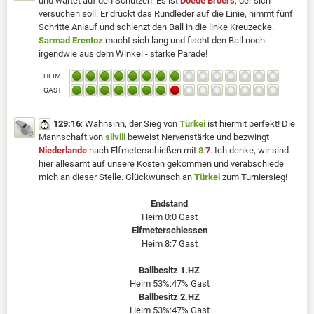
und wartet auf den Schützen. Es ist
Doede Broers
, der sich
versuchen soll. Er drückt das Rundleder auf die Linie, nimmt fünf
Schritte Anlauf und schlenzt den Ball in die linke Kreuzecke.
Sarmad Erentoz
macht sich lang und fischt den Ball noch
irgendwie aus dem Winkel - starke Parade!
HEIM
GAST
129:16
: Wahnsinn, der Sieg von
Türkei
ist hiermit perfekt! Die
Mannschaft von
silviii
beweist Nervenstärke und bezwingt
Niederlande
nach Elfmeterschießen mit
8
:
7
. Ich denke, wir sind
hier allesamt auf unsere Kosten gekommen und verabschiede
mich an dieser Stelle. Glückwunsch an
Türkei
zum Turniersieg!
Endstand
Heim 0:0 Gast
Elfmeterschiessen
Heim 8:7 Gast
Ballbesitz 1.HZ
Heim 53%:47% Gast
Ballbesitz 2.HZ
Heim 53%:47% Gast