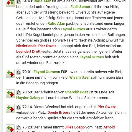
64:43
:
Rafie Atan
ist am eigenen Sechzehner am Ball und wird
bereits dort unter Druck gesetzt.
Fadil Sumer
eilt ihm zur Hilfe,
aber auch der wird streng bewacht. Er versucht's auf eigene
Gefahr allein. Mit Erfolg. Sehr zum Unmut des Trainers und jenem
des freistehenden
Rafie Atan
packt er anschließend einen langen
Ball auf den losstartenden
Faysal Gurses
aus. Exakter geht's
nicht! Die Kugel landet punktgenau in den Armen eines Balljungen.
Scheinbar ein großes Torwart-Talent. Nächste Aktion: Einwurf für
Niederlande
.
Pier Swetz
schnappt sich den Ball, leitet sofort an
Leendert Drott
weiter. Jetzt muss es ganz schnell gehen. Weiter
als fünf Meter kommt er jedoch nicht,
Faysal Gurses
holt sich
sofort wieder den Ball zurück.
70:01
:
Faysal Gurses
s Füße wirken bereits schwer wie Blei,
der Trainer nimmt ihn vom Feld.
Wisam Uzer
soll nun neuen Elan
in die Begegnung bringen.
70:59
: Der Arbeitstag von
Sharokh Ilgaz
ist zu Ende. Mit
Hayder Ozbey
soll nun frischer Wind ins Spiel kommen.
72:16
: Dieser Wechsel hat sich angekündigt,
Pier Swetz
verlässt den Platz.
Doede Broers
heißt der neue Akteur, der sich in
der verbleibenden Spielzeit für die Startelf empfehlen kann.
75:23
: Der Trainer nimmt
Jilles Loepp
vom Platz.
Arnold