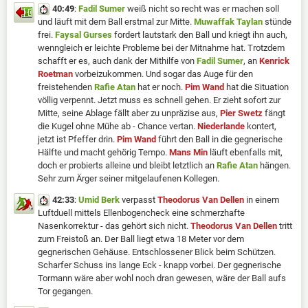
40:49
:
Fadil Sumer
weiß nicht so recht was er machen soll
und läuft mit dem Ball erstmal zur Mitte.
Muwaffak Taylan
stünde
frei.
Faysal Gurses
fordert lautstark den Ball und kriegt ihn auch,
wenngleich er leichte Probleme bei der Mitnahme hat. Trotzdem
schafft er es, auch dank der Mithilfe von
Fadil Sumer
, an
Kenrick
Roetman
vorbeizukommen. Und sogar das Auge für den
freistehenden
Rafie Atan
hat er noch.
Pim Wand
hat die Situation
völlig verpennt. Jetzt muss es schnell gehen. Er zieht sofort zur
Mitte, seine Ablage fällt aber zu unpräzise aus,
Pier Swetz
fängt
die Kugel ohne Mühe ab - Chance vertan.
Niederlande
kontert,
jetzt ist Pfeffer drin.
Pim Wand
führt den Ball in die gegnerische
Hälfte und macht gehörig Tempo.
Mans Min
läuft ebenfalls mit,
doch er probierts alleine und bleibt letztlich an
Rafie Atan
hängen.
Sehr zum Ärger seiner mitgelaufenen Kollegen.
42:33
:
Umid Berk
verpasst
Theodorus Van Dellen
in einem
Luftduell mittels Ellenbogencheck eine schmerzhafte
Nasenkorrektur - das gehört sich nicht.
Theodorus Van Dellen
tritt
zum Freistoß an. Der Ball liegt etwa 18 Meter vor dem
gegnerischen Gehäuse. Entschlossener Blick beim Schützen.
Scharfer Schuss ins lange Eck - knapp vorbei. Der gegnerische
Tormann wäre aber wohl noch dran gewesen, wäre der Ball aufs
Tor gegangen.