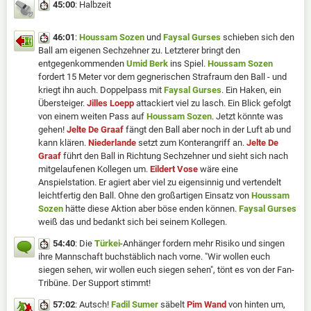
45:00
: Halbzeit
46:01
:
Houssam Sozen
und
Faysal Gurses
schieben sich den
Ball am eigenen Sechzehner zu. Letzterer bringt den
entgegenkommenden
Umid Berk
ins Spiel.
Houssam Sozen
fordert 15 Meter vor dem gegnerischen Strafraum den Ball - und
kriegt ihn auch. Doppelpass mit
Faysal Gurses
. Ein Haken, ein
Übersteiger.
Jilles Loepp
attackiert viel zu lasch. Ein Blick gefolgt
von einem weiten Pass auf
Houssam Sozen
. Jetzt könnte was
gehen!
Jelte De Graaf
fängt den Ball aber noch in der Luft ab und
kann klären.
Niederlande
setzt zum Konterangriff an.
Jelte De
Graaf
führt den Ball in Richtung Sechzehner und sieht sich nach
mitgelaufenen Kollegen um.
Eildert Vose
wäre eine
Anspielstation. Er agiert aber viel zu eigensinnig und vertendelt
leichtfertig den Ball. Ohne den großartigen Einsatz von
Houssam
Sozen
hätte diese Aktion aber böse enden können.
Faysal Gurses
weiß das und bedankt sich bei seinem Kollegen.
54:40
: Die
Türkei
-Anhänger fordern mehr Risiko und singen
ihre Mannschaft buchstäblich nach vorne. "Wir wollen euch
siegen sehen, wir wollen euch siegen sehen", tönt es von der Fan-
Tribüne. Der Support stimmt!
57:02
: Autsch!
Fadil Sumer
säbelt
Pim Wand
von hinten um,