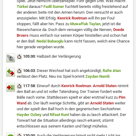
Spiel. Jetzt herrscht Überzahlspiel. Fünf gegen Drei. Was macht
Türkei
daraus?
Fadil Sumer
fuchtelt bereits völlig freistehend auf
der anderen Seite mit den Armen herum. Den versucht er auch
anzuspielen. Mit Erfolg.
Kenrick Roetman
will ihn per Foul
stoppen, fällt aber hin. Pass zu
Muwaffak Taylan
, jetzt ist die
Riesenchance da. Doch dem versagen völlig die Nerven,
Doede
Broers
muss einfach nur seinen Körper hinstellen und schon hat
er den Ball.
Nedal Babaoglu
kann nicht fassen, welch eine Chance
hier gerade vergeben wurde.
105:00
: Halbzeit der Verlängerung
106:03
: Dieser Wechsel hat sich angekündigt,
Rafie Atan
verlässt den Platz. Neu ins Spiel kommt
Zaydan Namli
.
117:58
: Einwurf durch
Kenrick Roetman
.
Arnold Staten
nimmt
den Ball an und ist voller Tatendrang. Der Trainer fordert weite
Bälle nach vorne. Stattdessen spielt er aber erstmal kurz zu
Pim
Wand
ab. Der läuft wenige Schritte, gibt an
Arnold Staten
weiter
und der spielt den Ball hoch in den gegnerischen Sechzehner.
Hayder Ozbey
und
Rifaat Kunt
haben da zu lasch attackiert. Der
Torwart hat die Situation allerdings rasch erkannt, stürmt
entschlossen aus seinem Kasten und fängt mühelos.
120:00
: Auch die Verlängerung bringt nicht mehr Licht ins