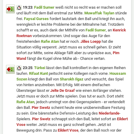
19:23
:
Fadil Sumer
weiß nicht so recht was er machen soll
und läuft mit dem Ball erstmal zur Mitte.
Muwaffak Taylan
stünde
frei.
Faysal Gurses
fordert lautstark den Ball und kriegt ihn auch,
wenngleich er leichte Probleme bei der Mitnahme hat. Trotzdem
schafft er es, auch dank der Mithilfe von
Fadil Sumer
, an
Kenrick
Roetman
vorbeizukommen. Und sogar das Auge für den
freistehenden
Rafie Atan
hat er noch.
Jilles Loepp
hat die
Situation völlig verpennt. Jetzt muss es schnell gehen. Er zieht
sofort zur Mitte, seine Ablage fällt aber zu unpräzise aus,
Pim
Wand
fängt die Kugel ohne Mühe ab - Chance vertan.
23:25
:
Türkei
lässt den Ball kontrolliert in den eigenen Reihen
laufen.
Rifaat Kunt
peitscht seine Kollegen nach vorne.
Houssam
Sozen
kriegt den Ball von
Sharokh Ilgaz
und versucht, das Spiel
von hinten anzutreiben. Mit Erfolg. Mit einem dreifachen
Übersteiger lässt er
Jelte De Graaf
wie einen Anfänger stehen.
Jetzt muss er doch zur Mitte spielen. Das tut er auch. Dort steht
Rafie Atan
, jedoch umringt von drei Gegenspielern - er vertendelt
den Ball.
Pier Swetz
scheint heute eine unüberwindbare Festung
zu sein. Eine bärenstarke Defensiv-Leistung des
Niederlande
-
Spielers.
Pier Swetz
schnappt sich den Ball, leitet sofort an
Eildert
Vose
weiter. Jetzt muss es ganz schnell gehen. Jetzt ist
Bewegung drin. Pass zu
Eildert Vose
, der den Ball noch vor der