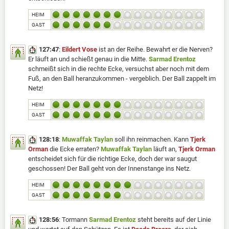
HEIM
GAST
127:47
:
Eildert Vose
ist an der Reihe. Bewahrt er die Nerven?
Er läuft an und schießt genau in die Mitte.
Sarmad Erentoz
schmeißt sich in die rechte Ecke, versuchst aber noch mit dem
Fuß, an den Ball heranzukommen - vergeblich. Der Ball zappelt im
Netz!
HEIM
GAST
128:18
:
Muwaffak Taylan
soll ihn reinmachen. Kann
Tjerk
Orman
die Ecke erraten?
Muwaffak Taylan
läuft an,
Tjerk Orman
entscheidet sich für die richtige Ecke, doch der war saugut
geschossen! Der Ball geht von der Innenstange ins Netz.
HEIM
GAST
128:56
: Tormann
Sarmad Erentoz
steht bereits auf der Linie