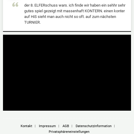
der 8. ELFERschuss wars. ich finde wir haben ein sehhr sehr
gutes spiel gezeigt mit massenhaft KONTERN. einen konter
auf HiS sieht man auch nicht so oft. auf zum nächsten
TURNIER.
Kontakt
|
Impressum
|
AGB
|
Datenschutzinformation
|
Privatsphäreneinstellungen