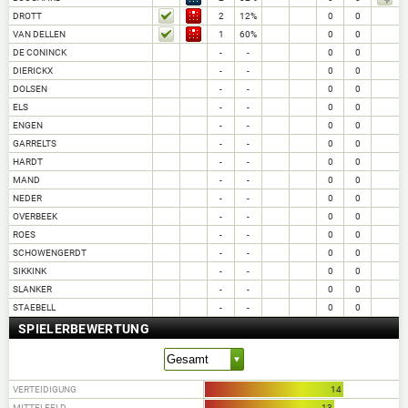
DROTT
2
12%
0
0
VAN DELLEN
1
60%
0
0
DE CONINCK
-
-
0
0
DIERICKX
-
-
0
0
DOLSEN
-
-
0
0
ELS
-
-
0
0
ENGEN
-
-
0
0
GARRELTS
-
-
0
0
HARDT
-
-
0
0
MAND
-
-
0
0
NEDER
-
-
0
0
OVERBEEK
-
-
0
0
ROES
-
-
0
0
SCHOWENGERDT
-
-
0
0
SIKKINK
-
-
0
0
SLANKER
-
-
0
0
STAEBELL
-
-
0
0
SPIELERBEWERTUNG
VERTEIDIGUNG
14
MITTELFELD
13