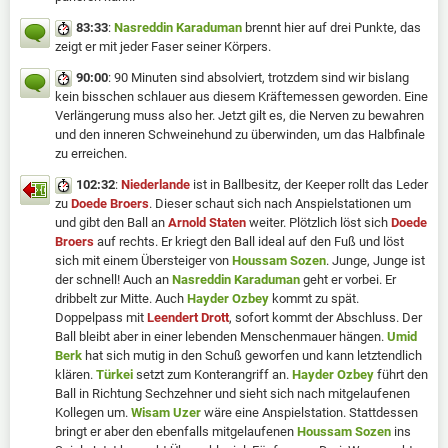
83:33
:
Nasreddin Karaduman
brennt hier auf drei Punkte, das
zeigt er mit jeder Faser seiner Körpers.
90:00
: 90 Minuten sind absolviert, trotzdem sind wir bislang
kein bisschen schlauer aus diesem Kräftemessen geworden. Eine
Verlängerung muss also her. Jetzt gilt es, die Nerven zu bewahren
und den inneren Schweinehund zu überwinden, um das Halbfinale
zu erreichen.
102:32
:
Niederlande
ist in Ballbesitz, der Keeper rollt das Leder
zu
Doede Broers
. Dieser schaut sich nach Anspielstationen um
und gibt den Ball an
Arnold Staten
weiter. Plötzlich löst sich
Doede
Broers
auf rechts. Er kriegt den Ball ideal auf den Fuß und löst
sich mit einem Übersteiger von
Houssam Sozen
. Junge, Junge ist
der schnell! Auch an
Nasreddin Karaduman
geht er vorbei. Er
dribbelt zur Mitte. Auch
Hayder Ozbey
kommt zu spät.
Doppelpass mit
Leendert Drott
, sofort kommt der Abschluss. Der
Ball bleibt aber in einer lebenden Menschenmauer hängen.
Umid
Berk
hat sich mutig in den Schuß geworfen und kann letztendlich
klären.
Türkei
setzt zum Konterangriff an.
Hayder Ozbey
führt den
Ball in Richtung Sechzehner und sieht sich nach mitgelaufenen
Kollegen um.
Wisam Uzer
wäre eine Anspielstation. Stattdessen
bringt er aber den ebenfalls mitgelaufenen
Houssam Sozen
ins