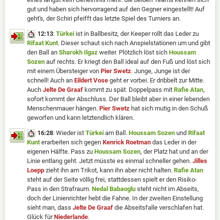
gut und haben sich hervorragend auf den Gegner eingestellt! Auf
geht's, der Schiri pfeifft das letzte Spiel des Turniers an.
12:13
:
Türkei
ist in Ballbesitz, der Keeper rollt das Leder zu
Rifaat Kunt
. Dieser schaut sich nach Anspielstationen um und gibt
den Ball an
Sharokh Ilgaz
weiter. Plötzlich löst sich
Houssam
Sozen
auf rechts. Er kriegt den Ball ideal auf den Fuß und löst sich
mit einem Übersteiger von
Pier Swetz
. Junge, Junge ist der
schnell! Auch an
Eildert Vose
geht er vorbei. Er dribbelt zur Mitte.
Auch
Jelte De Graaf
kommt zu spät. Doppelpass mit
Rafie Atan
,
sofort kommt der Abschluss. Der Ball bleibt aber in einer lebenden
Menschenmauer hängen.
Pier Swetz
hat sich mutig in den Schuß
geworfen und kann letztendlich klären.
16:28
: Wieder ist
Türkei
am Ball.
Houssam Sozen
und
Rifaat
Kunt
erarbeiten sich gegen
Kenrick Roetman
das Leder in der
eigenen Hälfte. Pass zu
Houssam Sozen
, der Platz hat und an der
Linie entlang geht. Jetzt müsste es einmal schneller gehen.
Jilles
Loepp
zieht ihn am Trikot, kann ihn aber nicht halten.
Rafie Atan
steht auf der Seite völlig frei, stattdessen spielt er den Risiko-
Pass in den Strafraum.
Nedal Babaoglu
steht nicht im Abseits,
doch der Linienrichter hebt die Fahne. In der zweiten Einstellung
sieht man, dass
Jelte De Graaf
die Abseitsfalle verschlafen hat.
Glück für
Niederlande
.